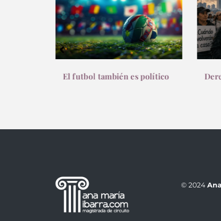
futbol
El futbol también es político
Dere
© 2024
Ana