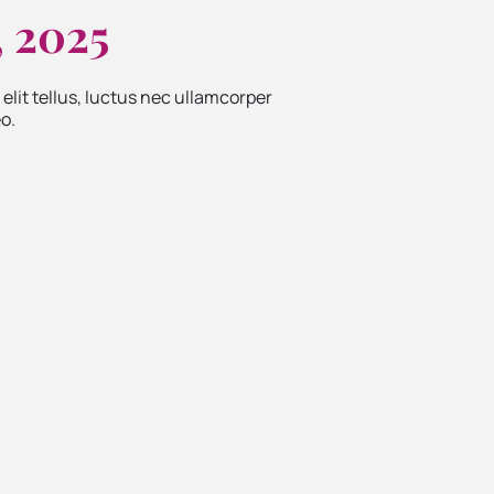
, 2025
 elit tellus, luctus nec ullamcorper
o.