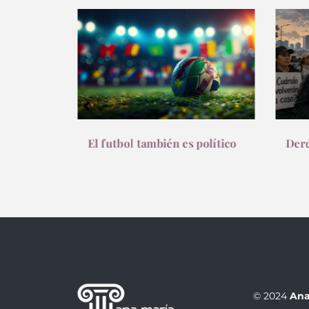
 político
Derecho al dolor
La 
Jud
ele
© 2024
Ana