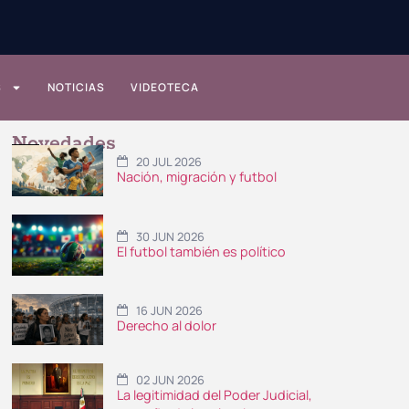
S
NOTICIAS
VIDEOTECA
Novedades
20 JUL 2026
Nación, migración y futbol
30 JUN 2026
El futbol también es político
16 JUN 2026
Derecho al dolor
02 JUN 2026
La legitimidad del Poder Judicial,